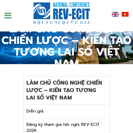
Nhảy
đến
nội
dung
LÀM CHỦ CÔNG NGHỆ
CHIẾN LƯỢC – KIẾN TẠO
TƯƠNG LAI SỐ VIỆT
NAM
TRANG CHỦ
/
CONFERENCE
LÀM CHỦ CÔNG NGHỆ CHIẾN
LƯỢC – KIẾN TẠO TƯƠNG
LAI SỐ VIỆT NAM
Diễn giả
Đăng ký tham gia hội nghị REV-ECIT
2026