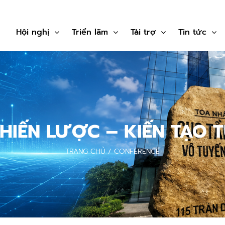
Hội nghị
Triển lãm
Tài trợ
Tin tức
HIẾN LƯỢC – KIẾN TẠO T
TRANG CHỦ
/
CONFERENCE