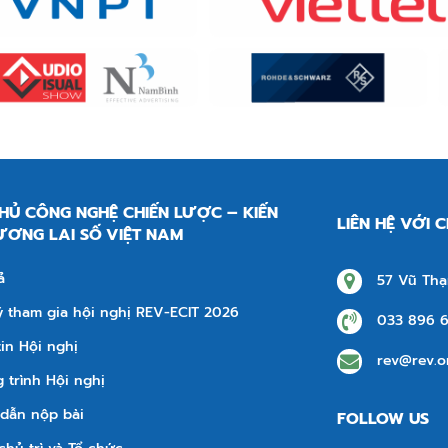
HỦ CÔNG NGHỆ CHIẾN LƯỢC – KIẾN
LIÊN HỆ VỚI 
ƯƠNG LAI SỐ VIỆT NAM
ả
57 Vũ Thạ
 tham gia hội nghị REV-ECIT 2026
033 896 
in Hội nghị
rev@rev.o
trình Hội nghị
dẫn nộp bài
FOLLOW US