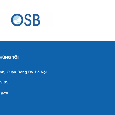
CHÚNG TÔI
nh, Quận Đống Đa, Hà Nội
69 99
rg.vn