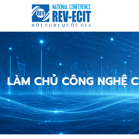
Nhảy
đến
nội
dung
LÀM CHỦ CÔNG NGHỆ C