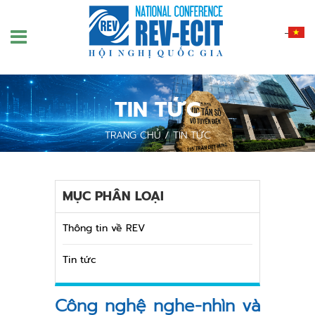
Nhảy
đến
nội
dung
TIN TỨC
TRANG CHỦ
/
TIN TỨC
MỤC PHÂN LOẠI
Thông tin về REV
Tin tức
Công nghệ nghe-nhìn và