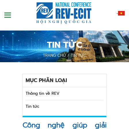
Nhảy
đến
nội
dung
TIN TỨC
TRANG CHỦ
/
TIN TỨC
MỤC PHÂN LOẠI
Thông tin về REV
Tin tức
Công nghệ giúp giải