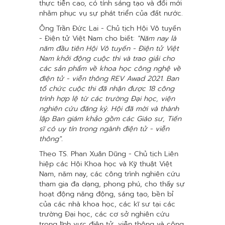
thực tiễn cao, có tính sáng tạo và đổi mới
nhằm phục vụ sự phát triển của đất nước.
Ông Trần Đức Lai - Chủ tịch Hội Vô tuyến
- Điện tử Việt Nam cho biết:
"Năm nay là
năm đầu tiên Hội Vô tuyến - Điện tử Việt
Nam khởi động cuộc thi và trao giải cho
các sản phẩm về khoa học công nghệ về
điện tử - viễn thông REV Awad 2021. Ban
tổ chức cuộc thi đã nhận được 18 công
trình hợp lệ từ các trường Đại học, viện
nghiên cứu đăng ký. Hội đã mời và thành
lập Ban giám khảo gồm các Giáo sư, Tiến
sĩ có uy tín trong ngành điện tử - viễn
thông".
Theo TS. Phan Xuân Dũng - Chủ tịch Liên
hiệp các Hội Khoa học và Kỹ thuật Việt
Nam, năm nay, các công trình nghiên cứu
tham gia đa dạng, phong phú, cho thấy sự
hoạt động năng động, sáng tạo, bền bỉ
của các nhà khoa học, các kĩ sư tại các
trường Đại học, các cơ sở nghiên cứu
trong lĩnh vực điện tử, viễn thông và công